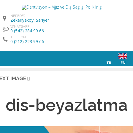
NEREDE?
Zekeriyaköy, Sarıyer
WHATSAPP
0 (542) 284 99 66
TELEFON
0 (212) 223 99 66
TR
EN
EXT IMAGE
dis-beyazlatma