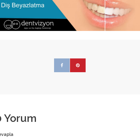
0
Yorum
evapla