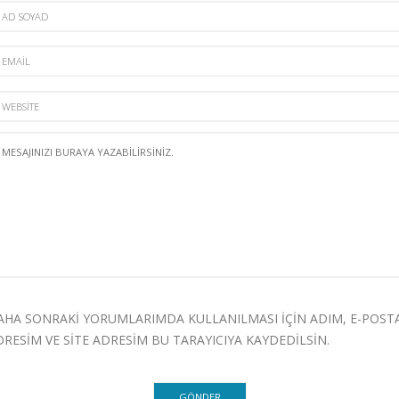
AHA SONRAKI YORUMLARIMDA KULLANILMASI IÇIN ADIM, E-POST
DRESIM VE SITE ADRESIM BU TARAYICIYA KAYDEDILSIN.