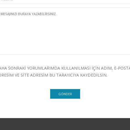
AHA SONRAKI YORUMLARIMDA KULLANILMASI IÇIN ADIM, E-POST
DRESIM VE SITE ADRESIM BU TARAYICIYA KAYDEDILSIN.