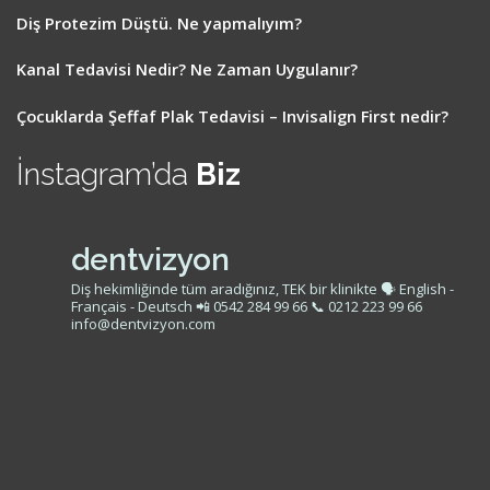
Diş Protezim Düştü. Ne yapmalıyım?
Kanal Tedavisi Nedir? Ne Zaman Uygulanır?
Çocuklarda Şeffaf Plak Tedavisi – Invisalign First nedir?
İnstagram’da
Biz
dentvizyon
Diş hekimliğinde tüm aradığınız, TEK bir klinikte
🗣 English -
Français - Deutsch
📲 0542 284 99 66
📞 0212 223 99 66
info@dentvizyon.com