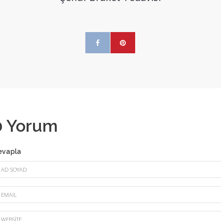
0
Yorum
evapla