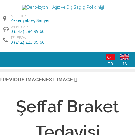
NEREDE?
Zekeriyaköy, Sarıyer
WHATSAPP
0 (542) 284 99 66
TELEFON
0 (212) 223 99 66
TR
EN
PREVIOUS IMAGE
NEXT IMAGE
Şeffaf Braket
Tedavisi