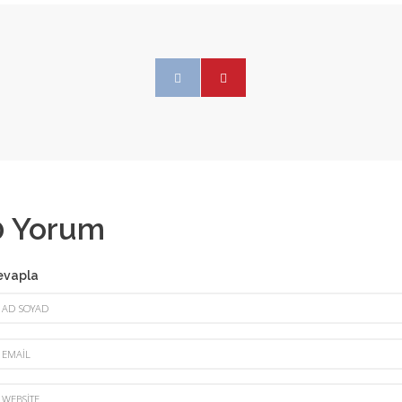
0
Yorum
evapla