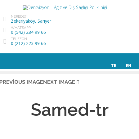
NEREDE?
Zekeriyaköy, Sarıyer
WHATSAPP
0 (542) 284 99 66
TELEFON
0 (212) 223 99 66
TR
EN
PREVIOUS IMAGE
NEXT IMAGE
Samed-tr