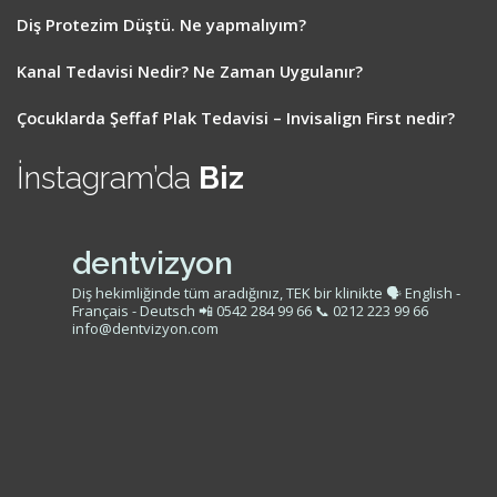
Diş Protezim Düştü. Ne yapmalıyım?
Kanal Tedavisi Nedir? Ne Zaman Uygulanır?
Çocuklarda Şeffaf Plak Tedavisi – Invisalign First nedir?
İnstagram’da
Biz
dentvizyon
Diş hekimliğinde tüm aradığınız, TEK bir klinikte
🗣 English -
Français - Deutsch
📲 0542 284 99 66
📞 0212 223 99 66
info@dentvizyon.com