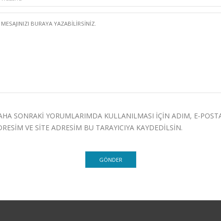
AHA SONRAKI YORUMLARIMDA KULLANILMASI IÇIN ADIM, E-POST
DRESIM VE SITE ADRESIM BU TARAYICIYA KAYDEDILSIN.